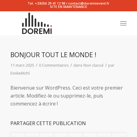
Tel. +33(0)6 29 41 12 98 / contact@doremievent.fr
SITE EN MAINTENANCE
BONJOUR TOUT LE MONDE !
/
/
/
11 mars 2025
0 Commentaires
dans
Non classé
par
EmilieMchl
Bienvenue sur WordPress. Ceci est votre premier
article. Modifiez-le ou supprimez-le, puis
commencez à écrire !
PARTAGER CETTE PUBLICATION